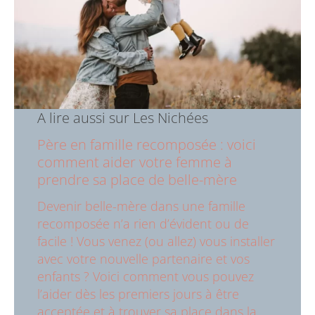
A lire aussi sur Les Nichées
Père en famille recomposée : voici
comment aider votre femme à
prendre sa place de belle-mère
Devenir belle-mère dans une famille
recomposée n’a rien d’évident ou de
facile ! Vous venez (ou allez) vous installer
avec votre nouvelle partenaire et vos
enfants ? Voici comment vous pouvez
l’aider dès les premiers jours à être
acceptée et à trouver sa place dans la