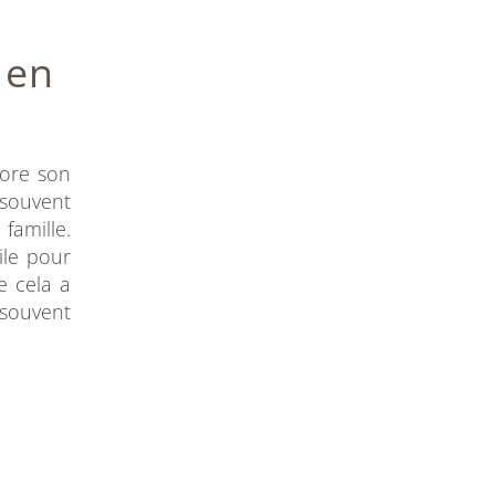
 en
core son
s souvent
famille.
ile pour
e cela a
 souvent