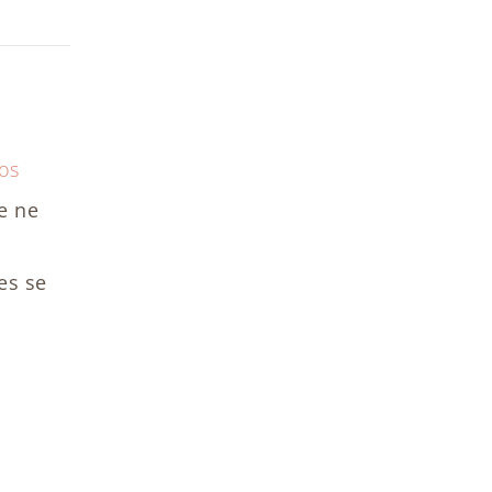
e ne
es se