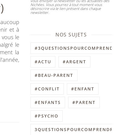
vous envoyer la newsletter ou les actualités des
)
Nichées. Vous pourrez à tout moment vous
désinscrire via le lien présent dans chaque
newsletter.
beaucoup
nir et à
NOS SUJETS
 vous le
algré le
#3QUESTIONSPOURCOMPRENDRE
iment la
l’année,
#ACTU
#ARGENT
#BEAU-PARENT
#CONFLIT
#ENFANT
#ENFANTS
#PARENT
#PSYCHO
3QUESTIONSPOURCOMPRENDRE