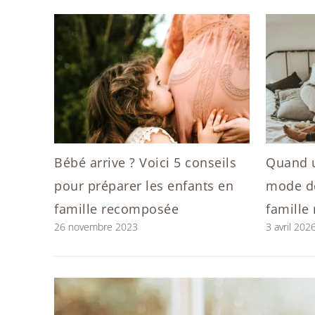
Bébé arrive ? Voici 5 conseils
Quand 
pour préparer les enfants en
mode de
famille recomposée
famille
26 novembre 2023
3 avril 202