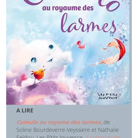
A LIRE
Cumulo au royame des larmes
, de
Soline Bourdeverre-Veyssiere et Nathalie
Seïdou, Les P’tits Jouvence,
à commander