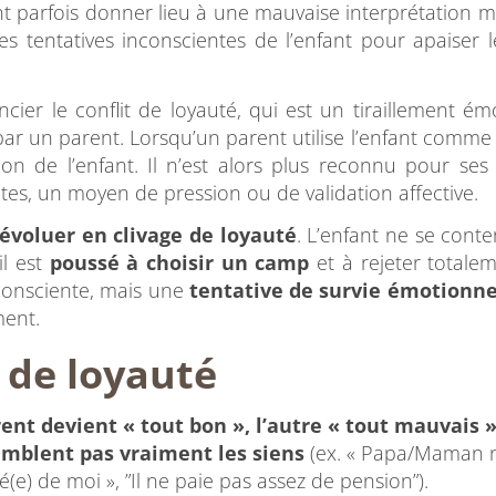
 parfois donner lieu à une mauvaise interprétation m
s tentatives inconscientes de l’enfant pour apaiser le
rencier le conflit de loyauté, qui est un tiraillement é
 par un parent. Lorsqu’un parent utilise l’enfant comme 
ation de l’enfant. Il n’est alors plus reconnu pour ses
tes, un moyen de pression ou de validation affective.
 évoluer en clivage de loyauté
. L’enfant ne se conte
il est
poussé à choisir un camp
et à rejeter totalem
 consciente, mais une
tentative de survie émotionne
ment.
 de loyauté
ent devient « tout bon », l’autre « tout mauvais 
emblent pas vraiment les siens
(ex. « Papa/Maman 
é(e) de moi », ”Il ne paie pas assez de pension”).