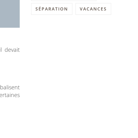
SÉPARATION
VACANCES
l devait
rbalisent
ertaines