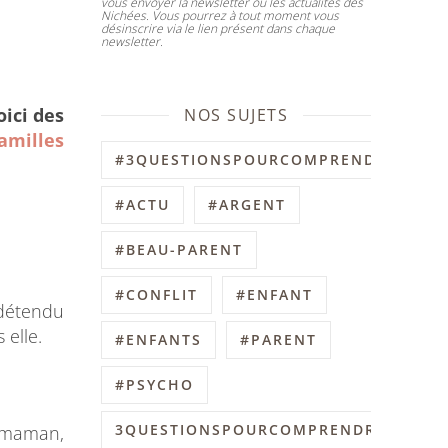
vous envoyer la newsletter ou les actualités des
Nichées. Vous pourrez à tout moment vous
désinscrire via le lien présent dans chaque
newsletter.
oici des
NOS SUJETS
amilles
#3QUESTIONSPOURCOMPRENDRE
#ACTU
#ARGENT
#BEAU-PARENT
#CONFLIT
#ENFANT
 détendu
 elle.
#ENFANTS
#PARENT
#PSYCHO
3QUESTIONSPOURCOMPRENDRE
c maman,