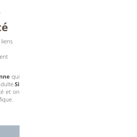
.
té
 liens
ment
enne
qui
dulte.
Si
té et on
ique.