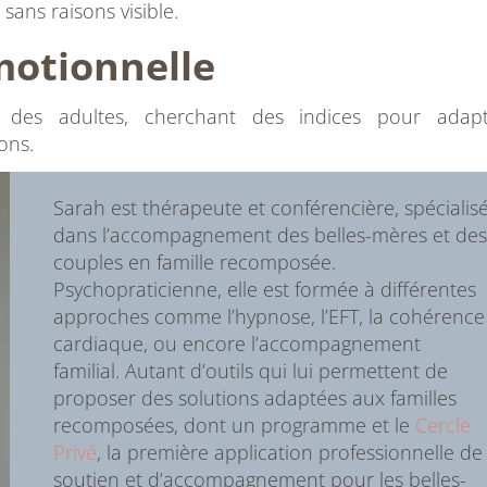
, sans raisons visible.
motionnelle
 des adultes, cherchant des indices pour adap
ons.
Sarah est thérapeute et conférencière, spécialis
dans l’accompagnement des belles-mères et des
couples en famille recomposée.
Psychopraticienne, elle est formée à différentes
approches comme l’hypnose, l’EFT, la cohérence
cardiaque, ou encore l’accompagnement
familial. Autant d’outils qui lui permettent de
proposer des solutions adaptées aux familles
recomposées, dont un programme et le
Cercle
Privé
, la première application professionnelle de
soutien et d’accompagnement pour les belles-