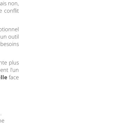
ais non,
 conflit
motionnel
un outil
 besoins
nte plus
ent l’un
lle
face
»
.
ne