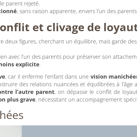
le parent rejeté.
rtionné
, sans raison apparente, envers l’un des parents
onflit et clivage de loyau
tre deux figures, cherchant un équilibre, mais garde des
 lien avec l’un des parents pour préserver son attache
oins explicite
.
ve
, car il enferme l’enfant dans une
vision maniché
truire des relations nuancées et équilibrées à l’âge a
ntre l’autre parent
, on dépasse le conflit de loyau
n plus grave
, nécessitant un accompagnement spécif
chées