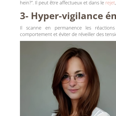
hein?”. Il peut être affectueux et dans le
rejet
3- Hyper-vigilance é
Il scanne en permanence les réactions
comportement et éviter de réveiller des tensi