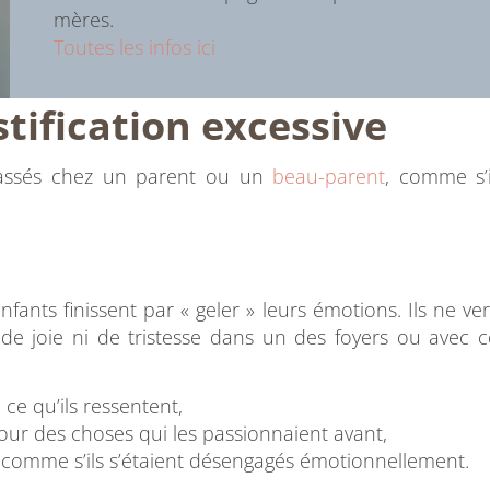
mères.
Toutes les infos ici
stification excessive
passés chez un parent ou un
beau-parent
, comme s’i
nfants finissent par « geler » leurs émotions. Ils ne ve
 de joie ni de tristesse dans un des foyers ou avec c
e qu’ils ressentent,
r des choses qui les passionnaient avant,
 comme s’ils s’étaient désengagés émotionnellement.