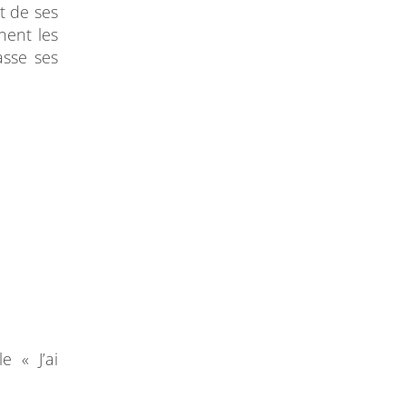
t de ses
nent les
asse ses
e « J’ai