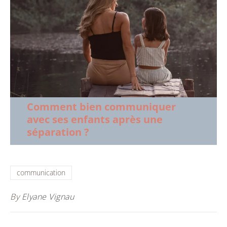
Comment bien communiquer
avec ses enfants après une
séparation ?
communication
By
Elyane Vignau