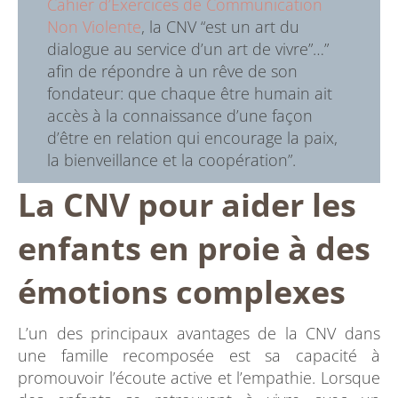
Cahier d’Exercices de Communication
Non Violente
, la CNV “est un art du
dialogue au service d’un art de vivre”…”
afin de répondre à un rêve de son
fondateur: que chaque être humain ait
accès à la connaissance d’une façon
d’être en relation qui encourage la paix,
la bienveillance et la coopération”.
La CNV pour aider les
enfants en proie à des
émotions complexes
L’un des principaux avantages de la CNV dans
une famille recomposée est sa capacité à
promouvoir l’écoute active et l’empathie. Lorsque