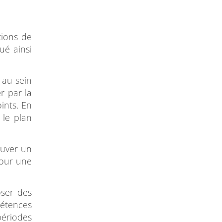
tions de
ué ainsi
 au sein
r par la
ints. En
 le plan
ouver un
pour une
oser des
étences
périodes