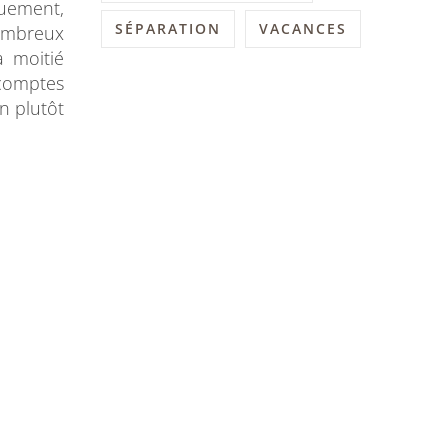
uement,
SÉPARATION
VACANCES
nombreux
 moitié
comptes
n plutôt