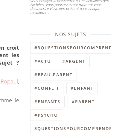
vous envoyer la newsletter ou les actualités des
Nichées. Vous pourrez à tout moment vous
désinscrire via le lien présent dans chaque
newsletter.
NOS SUJETS
n croit
#3QUESTIONSPOURCOMPRENDRE
ent les
#ACTU
#ARGENT
ujet ?
#BEAU-PARENT
 Ropaul
,
#CONFLIT
#ENFANT
comme le
#ENFANTS
#PARENT
#PSYCHO
3QUESTIONSPOURCOMPRENDRE