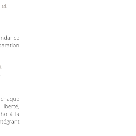
 et
pendance
paration
t
r
t chaque
liberté,
cho à la
ntégrant