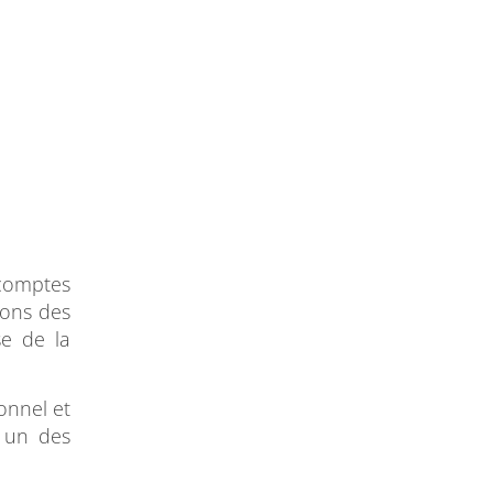
comptes
ions des
se de la
onnel et
, un des