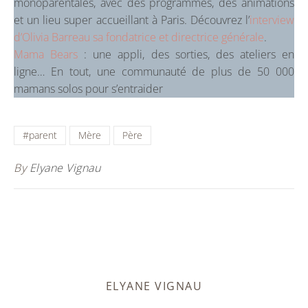
monoparentales, avec des programmes, des animations
et un lieu super accueillant à Paris. Découvrez l’
interview
d’Olivia Barreau sa fondatrice et directrice générale
.
Mama Bears
: une appli, des sorties, des ateliers en
ligne… En tout, une communauté de plus de 50 000
mamans solos pour s’entraider
#parent
Mère
Père
By
Elyane Vignau
ELYANE VIGNAU